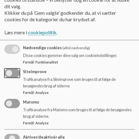
o
dit valg.
l
Klikker du på ’Gem valgte’ godkender du, at vi sætter
d
cookies for de kategorier du har krydset af.
e
t
Læs mere i
cookiepolitik
.
Nødvendige cookies
(altid nødvendig)
Disse cookies gemmer dine valg om cookieindstillinger.
Formål
:
Funktionalitet
SiteImprove
Trafikanalyse fra Siteimprove som bruges til at følge de
besøgendes brug af siderne
Formål
:
Analyse
Matomo
Dokumenter
Trafikanalyse fra Matomo som bruges til at følge de besøgendes
brug af siderne.
Lille Bro folder 25-26.pdf
Formål
:
Analyse
Aktiver/deaktivér alle