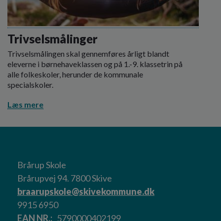
Trivselsmålinger
Trivselsmålingen skal gennemføres årligt blandt
eleverne i børnehaveklassen og på 1.-9. klassetrin på
alle folkeskoler, herunder de kommunale
specialskoler.
Læs mere
Brårup Skole
Brårupvej 94. 7800 Skive
braarupskole@skivekommune.dk
9915 6950
EAN NR.
5790000402199