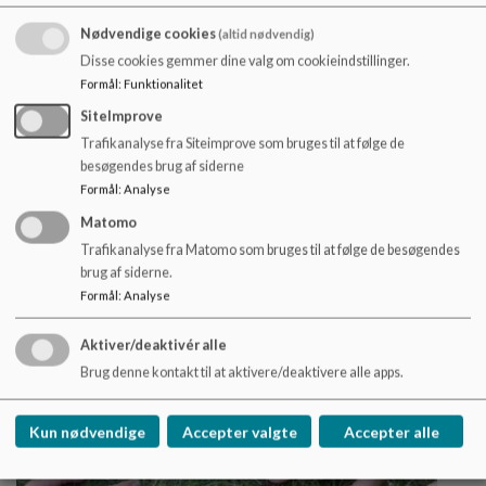
Skolestart
Nødvendige cookies
(altid nødvendig)
Disse cookies gemmer dine valg om cookieindstillinger.
For kommende forældre afholdes der
Formål
:
Funktionalitet
informationsmøde den 25. november 2025 og
forældremøde den 9. juni 2026.
SiteImprove
Trafikanalyse fra Siteimprove som bruges til at følge de
Læs mere
besøgendes brug af siderne
Formål
:
Analyse
Matomo
Trafikanalyse fra Matomo som bruges til at følge de besøgendes
brug af siderne.
Formål
:
Analyse
Aktiver/deaktivér alle
Brug denne kontakt til at aktivere/deaktivere alle apps.
Kun nødvendige
Accepter valgte
Accepter alle