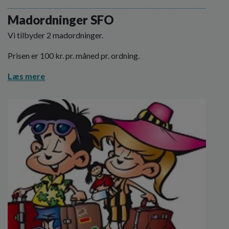
o
l
Madordninger SFO
d
Vi tilbyder 2 madordninger.
e
t
Prisen er 100 kr. pr. måned pr. ordning.
Læs mere