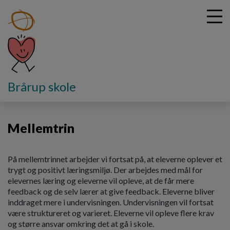
G
Brårup skole
å
Skolen
Mellemtrin
t
i
Mellemtrin
l
h
o
v
På mellemtrinnet arbejder vi fortsat på, at eleverne oplever et
e
trygt og positivt læringsmiljø. Der arbejdes med mål for
d
elevernes læring og eleverne vil opleve, at de får mere
i
feedback og de selv lærer at give feedback. Eleverne bliver
n
inddraget mere i undervisningen. Undervisningen vil fortsat
d
være struktureret og varieret. Eleverne vil opleve flere krav
h
og større ansvar omkring det at gå i skole.