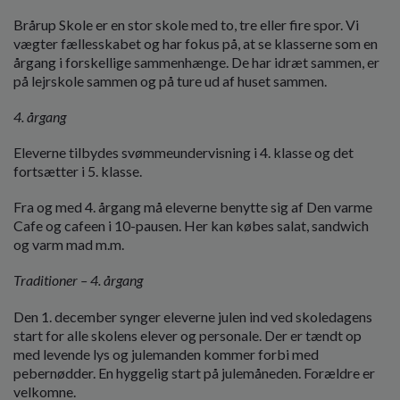
o
Brårup Skole er en stor skole med to, tre eller fire spor. Vi
l
vægter fællesskabet og har fokus på, at se klasserne som en
d
årgang i forskellige sammenhænge. De har idræt sammen, er
e
på lejrskole sammen og på ture ud af huset sammen.
t
4. årgang
Eleverne tilbydes svømmeundervisning i 4. klasse og det
fortsætter i 5. klasse.
Fra og med 4. årgang må eleverne benytte sig af Den varme
Cafe og cafeen i 10-pausen. Her kan købes salat, sandwich
og varm mad m.m.
Traditioner – 4. årgang
Den 1. december synger eleverne julen ind ved skoledagens
start for alle skolens elever og personale. Der er tændt op
med levende lys og julemanden kommer forbi med
pebernødder. En hyggelig start på julemåneden. Forældre er
velkomne.