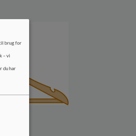
il brug for
k – vi
r du har