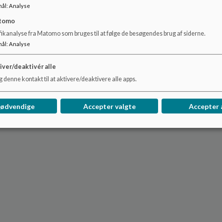
mål
:
Analyse
tomo
fikanalyse fra Matomo som bruges til at følge de besøgendes brug af siderne.
mål
:
Analyse
iver/deaktivér alle
 denne kontakt til at aktivere/deaktivere alle apps.
nødvendige
Accepter valgte
Accepter 