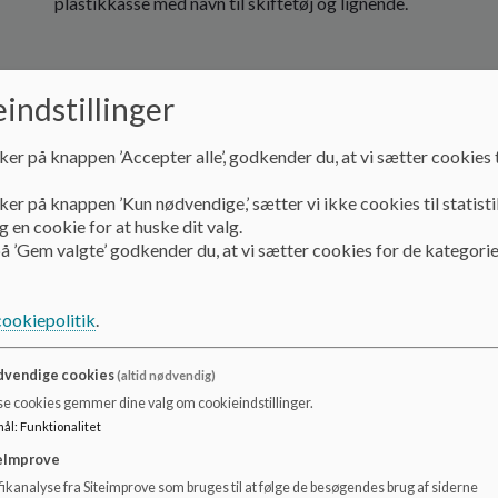
plastikkasse med navn til skiftetøj og lignende.
indstillinger
ker på knappen ’Accepter alle’, godkender du, at vi sætter cookies t
ker på knappen ’Kun nødvendige,’ sætter vi ikke cookies til statisti
 en cookie for at huske dit valg.
å ’Gem valgte’ godkender du, at vi sætter cookies for de kategorie
cookiepolitik
.
vendige cookies
(altid nødvendig)
se cookies gemmer dine valg om cookieindstillinger.
mål
:
Funktionalitet
eImprove
ikanalyse fra Siteimprove som bruges til at følge de besøgendes brug af siderne