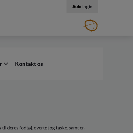
login
r
Kontakt os
til deres fodtøj, overtøj og taske, samt en