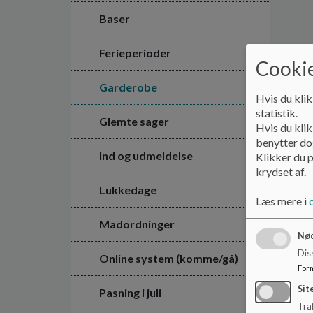
Baser
Ferieperioder
Cookie
Garderobe
Hvis du klik
statistik.
Glemte sager
Hvis du klik
benytter dog
Ind og udmeldelse
Klikker du p
krydset af.
Lukkedage
Læs mere i
Madordninger
Nød
Dis
Online system (komme/gå)
For
Sit
Pasning i juli
Traf