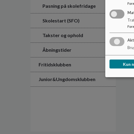
For
Pasning på skolefridage
Ma
Skolestart (SFO)
Tra
For
Takster og ophold
Akt
Brug
Åbningstider
Kun 
Fritidsklubben
Junior&Ungdomsklubben