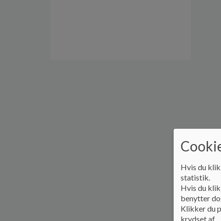
Cookie
Hvis du klik
statistik.
Hvis du klik
benytter dog
Klikker du p
krydset af.