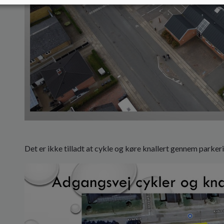
Det er ikke tilladt at cykle og køre knallert gennem parke