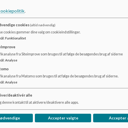
cookiepolitik
.
vendige cookies
(altid nødvendig)
se cookies gemmer dine valg om cookieindstillinger.
mål
:
Funktionalitet
Det er tilladt at køre ind i og ud af banen langs med banen.
eImprove
ikanalyse fra Siteimprove som bruges til at følge de besøgendes brug af siderne
mål
:
Analyse
tomo
fikanalyse fra Matomo som bruges til at følge de besøgendes brug af siderne.
mål
:
Analyse
iver/deaktivér alle
 denne kontakt til at aktivere/deaktivere alle apps.
nødvendige
Accepter valgte
Accepter 