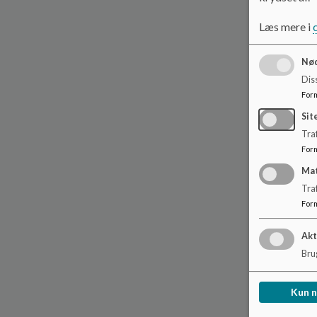
Læs mere i
Nød
Dis
For
Sit
Traf
For
Ma
Tra
For
Akt
Brug
Kun 