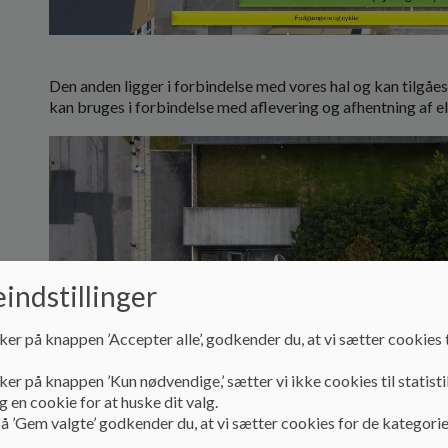
Den anden ligger i forbindelse med vores hal og kan tilgåes 
kan bruges i forbindelse med aflevering og afhentning af el
indstillinger
ker på knappen ’Accepter alle’, godkender du, at vi sætter cookies t
ker på knappen ’Kun nødvendige,’ sætter vi ikke cookies til statisti
 en cookie for at huske dit valg.
å ’Gem valgte’ godkender du, at vi sætter cookies for de kategorie