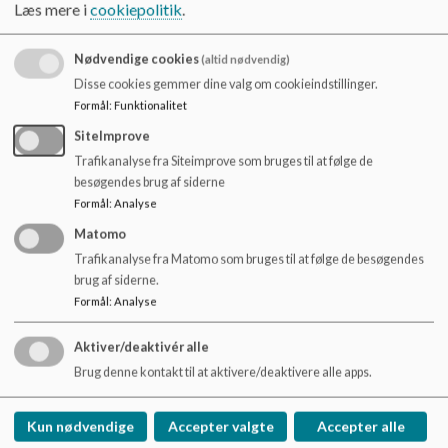
o
Læs mere i
cookiepolitik
.
l
d
Nødvendige cookies
(altid nødvendig)
e
Disse cookies gemmer dine valg om cookieindstillinger.
t
Formål
:
Funktionalitet
SiteImprove
Trafikanalyse fra Siteimprove som bruges til at følge de
besøgendes brug af siderne
24. december.
Formål
:
Analyse
Mellem Jul og Nytår.
Matomo
Dagen efter Kristi Himmelfart.
Trafikanalyse fra Matomo som bruges til at følge de besøgendes
Grundlovsdag.
brug af siderne.
Alle Helligdage.
Formål
:
Analyse
Aktiver/deaktivér alle
Brug denne kontakt til at aktivere/deaktivere alle apps.
Brårup Skole
Brårupvej 94. 7800 Skive
Kun nødvendige
Accepter valgte
Accepter alle
braarupskole@skivekommune.dk