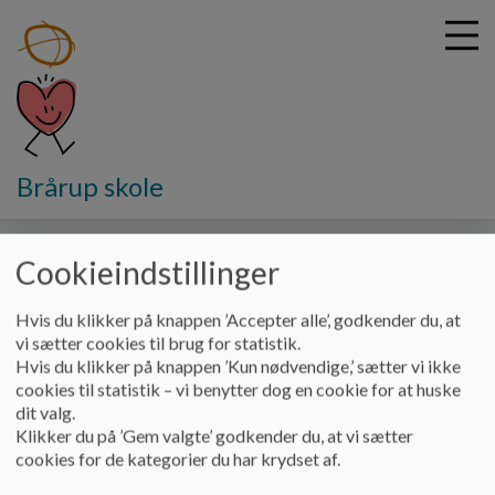
G
Brårup skole
å
SFO og Klub
SFO
Lukkedage
t
i
Cookieindstillinger
Lukkedage
l
h
o
Hvis du klikker på knappen ’Accepter alle’, godkender du, at
v
Vi holder lukket på flg. dage:
vi sætter cookies til brug for statistik.
e
Hvis du klikker på knappen ’Kun nødvendige,’ sætter vi ikke
d
cookies til statistik – vi benytter dog en cookie for at huske
i
dit valg.
n
Klikker du på ’Gem valgte’ godkender du, at vi sætter
d
cookies for de kategorier du har krydset af.
h