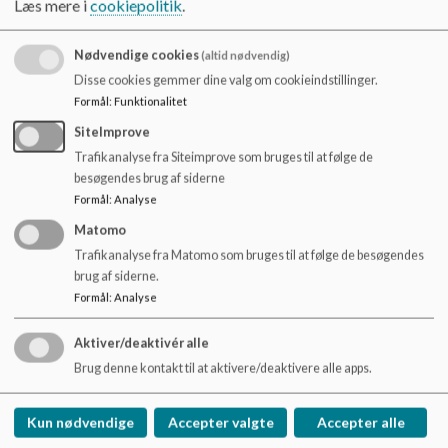
Læs mere i
cookiepolitik
.
o
l
d
Nødvendige cookies
(altid nødvendig)
e
Disse cookies gemmer dine valg om cookieindstillinger.
t
Formål
:
Funktionalitet
SiteImprove
Trafikanalyse fra Siteimprove som bruges til at følge de
besøgendes brug af siderne
Formål
:
Analyse
Matomo
Trafikanalyse fra Matomo som bruges til at følge de besøgendes
brug af siderne.
Formål
:
Analyse
Aktiver/deaktivér alle
Brug denne kontakt til at aktivere/deaktivere alle apps.
Brårup Skole
Brårupvej 94. 7800 Skive
Kun nødvendige
Accepter valgte
Accepter alle
braarupskole@skivekommune.dk