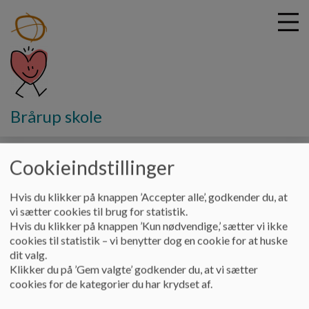
G
Brårup skole
å
SFO og Klub
Junior&Ungdomsklubben
Fotopolitik
t
i
Cookieindstillinger
Fotopolitik J&U
l
h
Hvis du klikker på knappen ’Accepter alle’, godkender du, at
o
vi sætter cookies til brug for statistik.
v
I løbet af skoleåret tager Brårup klubben billeder af de unge,
Hvis du klikker på knappen ’Kun nødvendige,’ sætter vi ikke
e
både til hverdag men også til vores weekendture mm. Ved
cookies til statistik – vi benytter dog en cookie for at huske
d
deltagelse accepter man, at Brårup klubben benytter disse
dit valg.
i
billeder på hjemmesiden og andre publikationer. Ser du et
Klikker du på ’Gem valgte’ godkender du, at vi sætter
n
foto, som du ikke har lyst til at der bliver vist, kan du rette
cookies for de kategorier du har krydset af.
d
henvendelse til Brårup klubben, hvorefter det vil blive fjernet.
h