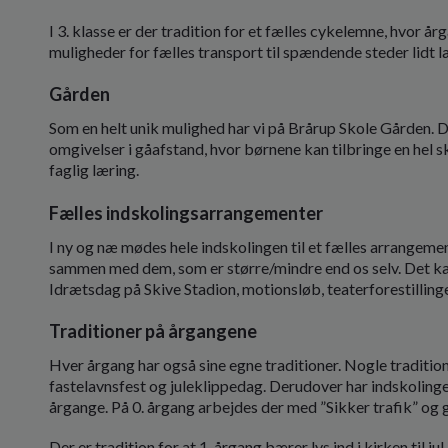
I 3. klasse er der tradition for et fælles cykelemne, hvor år
muligheder for fælles transport til spændende steder lidt 
Gården
Som en helt unik mulighed har vi på Brårup Skole Gården. 
omgivelser i gåafstand, hvor børnene kan tilbringe en hel sko
faglig læring.
Fælles indskolingsarrangementer
I ny og næ mødes hele indskolingen til et fælles arrangement
sammen med dem, som er større/mindre end os selv. Det ka
Idrætsdag på Skive Stadion, motionsløb, teaterforestilling
Traditioner på årgangene
Hver årgang har også sine egne traditioner. Nogle traditio
fastelavnsfest og juleklippedag. Derudover har indskolingen
årgange. På 0. årgang arbejdes der med ”Sikker trafik” og
Der er tradition for at 1. årgang bærer lys ind i kirken til ju