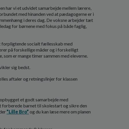
ngen har vi et udvidet samarbejde mellem lærere,
forbundet med hinanden ved at pædagogerne er i
 sammenhæng i deres dag. De voksne arbejder tæt
ledag for børnene med fokus på både faglig,
et forpligtende socialt fællesskab med
ærer på forskellige måder og i forskelligt
ne, som er mange timer sammen med eleverne.
vikler sig bedst.
es aftaler og retningslinjer for klassen
ne opbygget et godt samarbejde med
forberede barnet til skolestart og sikre den
dder
”Lille Bro”
og du kan læse mere om planen