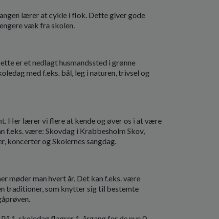
gangen lærer at cykle i flok. Dette giver gode
længere væk fra skolen.
Dette er et nedlagt husmandssted i grønne
ledag med f.eks. bål, leg i naturen, trivsel og
. Her lærer vi flere at kende og øver os i at være
n f.eks. være: Skovdag i Krabbesholm Skov,
er, koncerter og Skolernes sangdag.
ner møder man hvert år. Det kan f.eks. være
 traditioner, som knytter sig til bestemte
 gåprøven.
l. På 1. skoledag flagrer 1. årgang for de nye 0.