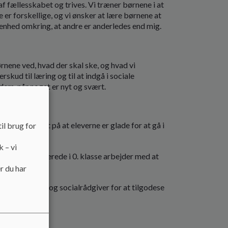
 af fællesskabet og trives. Vi træner børnene i at
 er forskellige, og vi ønsker at lære børnene at
benhed omkring, at andre er anderledes end mig.
rnene ved, hvad der skal ske, og hvad vi
skud til læring og til at indgå i sociale
em, når noget er nyt og svært.
lægger vi vægt på at eleverne er glade for at gå i
il brug for
k – vi
yder, at vi allerede i 0. klasse arbejder med at
r du har
og, psykolog og socialrådgiver for at tilgodese