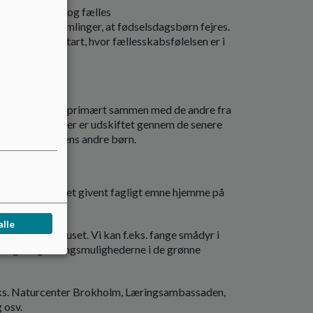
ed morgensang og fælles
e til morgensamlinger, at fødselsdagsbørn fejres.
lig fælles start, hvor fællesskabsfølelsen er i
il klassen. De er primært sammen med de andre fra
 legeredskaber er udskiftet gennem de senere
gen med årgangens andre børn.
er og udbygger et givent fagligt emne hjemme på
alle
 ture ud af huset. Vi kan f.eks. fange smådyr i
 lege- og læringsmulighederne i de grønne
ks. Naturcenter Brokholm, Læringsambassaden,
 osv.