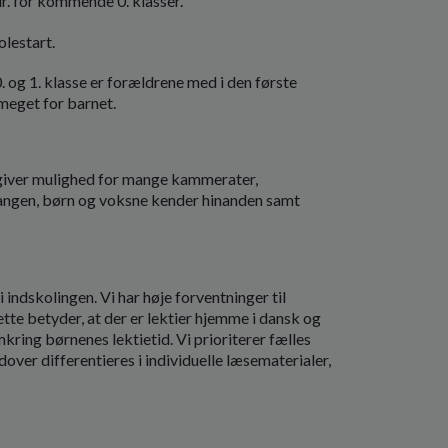
. for kommende 0. klasser.
olestart.
. og 1. klasse er forældrene med i den første
 meget for barnet.
 giver mulighed for mange kammerater,
rgangen, børn og voksne kender hinanden samt
 indskolingen. Vi har høje forventninger til
tte betyder, at der er lektier hjemme i dansk og
ring børnenes lektietid. Vi prioriterer fælles
ver differentieres i individuelle læsematerialer,