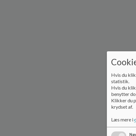
Cookie
Hvis du klik
statistik.
Hvis du klik
benytter dog
Klikker du p
krydset af.
Læs mere i
Nød