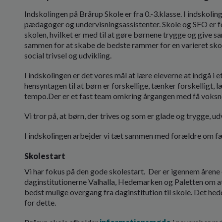
Indskolingen på Brårup Skole er fra 0.-3.klasse. I indskoli
pædagoger og undervisningsassistenter. Skole og SFO er 
skolen, hvilket er med til at gøre børnene trygge og give
sammen for at skabe de bedste rammer for en varieret sko
social trivsel og udvikling.
I indskolingen er det vores mål at lære eleverne at indgå i 
hensyntagen til at børn er forskellige, tænker forskelligt, l
tempo.Der er et fast team omkring årgangen med få voks
Vi tror på, at børn, der trives og som er glade og trygge, ud
I indskolingen arbejder vi tæt sammen med forældre om fæll
Skolestart
Vi har fokus på den gode skolestart. Der er igennem åre
daginstitutionerne Valhalla, Hedemarken og Paletten om at 
bedst mulige overgang fra daginstitution til skole. Det he
for dette.