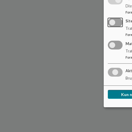
Dis
For
Sit
Traf
For
Ma
Tra
For
Akt
Brug
Kun 