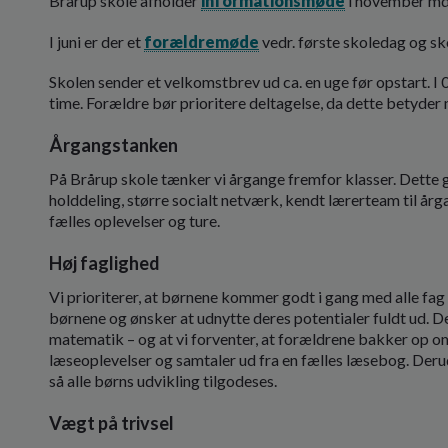
Brårup skole afholder
informationsmøde
i november mdr
I juni er der et
forældremøde
vedr. første skoledag og sk
Skolen sender et velkomstbrev ud ca. en uge før opstart. I 0
time. Forældre bør prioritere deltagelse, da dette betyder
Årgangstanken
På Brårup skole tænker vi årgange fremfor klasser. Dette
holddeling, større socialt netværk, kendt lærerteam til å
fælles oplevelser og ture.
Høj faglighed
Vi prioriterer, at børnene kommer godt i gang med alle fag i
børnene og ønsker at udnytte deres potentialer fuldt ud. De
matematik – og at vi forventer, at forældrene bakker op omk
læseoplevelser og samtaler ud fra en fælles læsebog. Derudo
så alle børns udvikling tilgodeses.
Vægt på trivsel