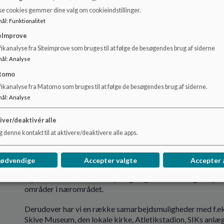
Mange årgange har tradition for at starte dagen fælles m
se cookies gemmer dine valg om cookieindstillinger.
oplevelser/fortællinger/informationer mv. Det vil ofte vær
mål
:
Funktionalitet
Morgensamlingerne giver årgangen mulighed for en god og ro
eImprove
højsædet.
ikanalyse fra Siteimprove som bruges til at følge de besøgendes brug af siderne
Frikvarterer
mål
:
Analyse
tomo
Børnene holder frikvarter i deres ”nærområde” i forhold t
fikanalyse fra Matomo som bruges til at følge de besøgendes brug af siderne.
årgangen og møder kendte voksne som gårdvagter. Skolens
mål
:
Analyse
år – disse giver mulighed for at bruge krop og fantasi i le
Ture ud af huset
iver/deaktivér alle
 denne kontakt til at aktivere/deaktivere alle apps.
Vi lægger vægt på ture ud af huset, hvor turen understøtt
skolen.
nødvendige
Accepter valgte
Accepter 
Skolen ligger placeret i et område med mange muligheder for
Gymnasiesøen, finde svampe og kogler i skoven og udnytte
områder i nærområdet.
Derudover har vi en række samarbejdsmuligheder med f.e
Skive Museum, den lokale kirke, Atletikstadion, SIKs anlæg