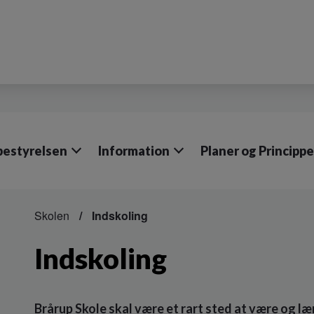
bestyrelsen
Information
Planer og Princippe
Skolen
Indskoling
Indskoling
Brårup Skole skal være et rart sted at være og lær