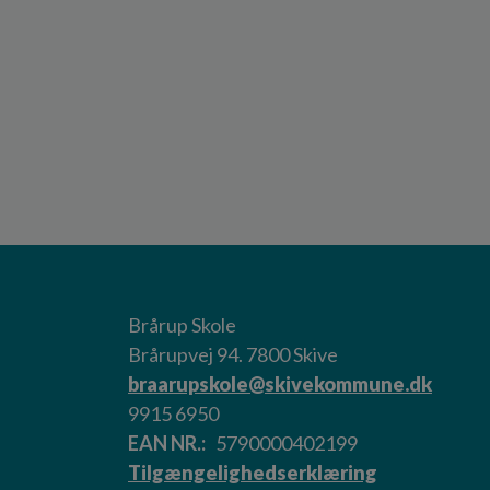
Brårup Skole
Brårupvej 94. 7800 Skive
braarupskole@skivekommune.dk
9915 6950
EAN NR.
5790000402199
Tilgængelighedserklæring