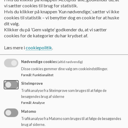
har fortrinsret. Det vil således ikke være muligt, at låne
o
vi sætter cookies til brug for statistik.
lokaler eller områder hvor der skal foregå undervisning eller
l
Hvis du klikker på knappen ’Kun nødvendige,’ sætter vi ikke
aktiviteter relateret til SFO og klubber.
d
cookies til statistik – vi benytter dog en cookie for at huske
e
dit valg.
Ansøgningsfrist
t
Klikker du på ’Gem valgte’ godkender du, at vi sætter
cookies for de kategorier du har krydset af.
Lån uden overnatning skal ansøges 14 dage før arrangement
afholdes.
Læs mere i
cookiepolitik
.
Lån med overnatning skal ansøges 3 uger inden arrangement
afholdes.
Nødvendige cookies
(altid nødvendig)
Skolen kan ikke lånes op til eller lige efter ferieperioder (uge
Disse cookies gemmer dine valg om cookieindstillinger.
7, påske, uge 42 m.m.).
Formål
:
Funktionalitet
SiteImprove
Såfremt ansøgningsfrist ikke overholdes vil vi automatisk
afvise ønske om lån.
Trafikanalyse fra Siteimprove som bruges til at følge de
besøgendes brug af siderne
Procedure:
Formål
:
Analyse
Matomo
Udfyld
Ansøg om lån af skolen.
Trafikanalyse fra Matomo som bruges til at følge de besøgendes
Afvent bekræftelse fra skolen.
brug af siderne.
Udarbejd
Belægningsplan
hvis der overnatter mere end 50