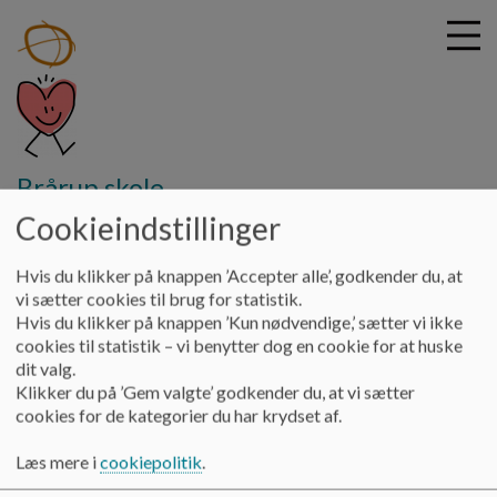
G
Brårup skole
å
Planer og Principper
Mediepolitik Fritidscenteret
Cookieindstillinger
t
i
Mediepolitik Fritidscenteret
l
Hvis du klikker på knappen ’Accepter alle’, godkender du, at
h
vi sætter cookies til brug for statistik.
o
Hvis du klikker på knappen ’Kun nødvendige,’ sætter vi ikke
v
Her finder du information omkring brug af digitale enheder,
cookies til statistik – vi benytter dog en cookie for at huske
e
samt de regler og rammer vi har opsat på Fritidscenteret.
dit valg.
d
Klikker du på ’Gem valgte’ godkender du, at vi sætter
i
cookies for de kategorier du har krydset af.
n
d
Læs mere i
cookiepolitik
.
h