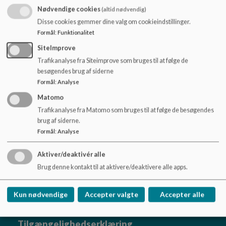
o
Nødvendige cookies
(altid nødvendig)
l
Disse cookies gemmer dine valg om cookieindstillinger.
d
Formål
:
Funktionalitet
e
t
SiteImprove
Trafikanalyse fra Siteimprove som bruges til at følge de
besøgendes brug af siderne
Dokumenter
Formål
:
Analyse
Mediepolitik Fritidscenteret.pdf
Matomo
Trafikanalyse fra Matomo som bruges til at følge de besøgendes
brug af siderne.
Formål
:
Analyse
Brårup Skole
Aktiver/deaktivér alle
Brug denne kontakt til at aktivere/deaktivere alle apps.
Brårupvej 94. 7800 Skive
braarupskole@skivekommune.dk
Kun nødvendige
Accepter valgte
Accepter alle
9915 6950
EAN NR.
5790000402199
Tilgængelighedserklæring