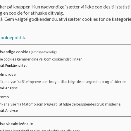
Udrustet med vest, skilt og viljestyrke afvikler de morgen
ker på knappen ’Kun nødvendige,’ sætter vi ikke cookies til statisti
og små i skole.
 en cookie for at huske dit valg.
å ’Gem valgte’ godkender du, at vi sætter cookies for de kategorie
På Brårup Skole har vi 15 skolepatruljer, som består af elev
dage i ugen. Arbejdstiderne for patruljerne er følgende:
cookiepolitik
.
Mandag - onsdag 7.45 - 8.00 og 14.00 - 1410
vendige cookies
(altid nødvendig)
Torsdag - fredag 7.45 - 8.00 og 13.00 -13.10
se cookies gemmer dine valg om cookieindstillinger.
mål
:
Funktionalitet
eImprove
ikanalyse fra Siteimprove som bruges til at følge de besøgendes brug af siderne
mål
:
Analyse
tomo
fikanalyse fra Matomo som bruges til at følge de besøgendes brug af siderne.
mål
:
Analyse
iver/deaktivér alle