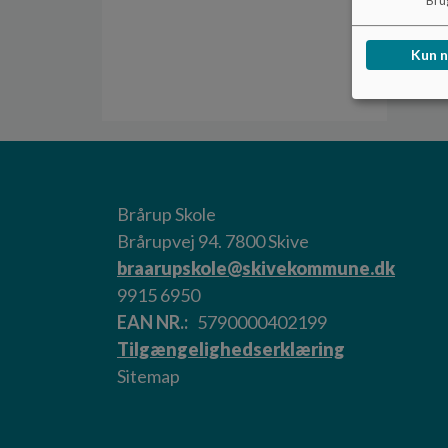
Brug
Kun 
Brårup Skole
Brårupvej 94. 7800 Skive
braarupskole@skivekommune.dk
9915 6950
EAN NR.
5790000402199
Tilgængelighedserklæring
Sitemap