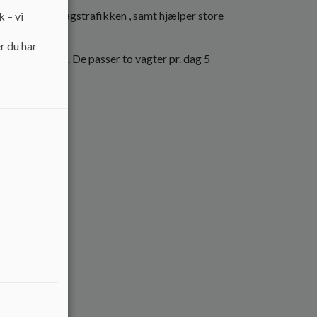
- og eftermiddagstrafikken , samt hjælper store
k – vi
r du har
er fra 6 klasse. De passer to vagter pr. dag 5