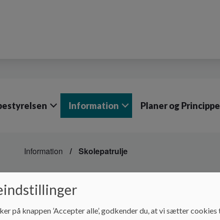
bestyrelsen
Information
Planer og Princippe
Information
Skolepatrulje
Skolepatrulje
indstillinger
ker på knappen ’Accepter alle’, godkender du, at vi sætter cookies t
Skolepatruljen skaber tryghed for både børn og voksne, morg