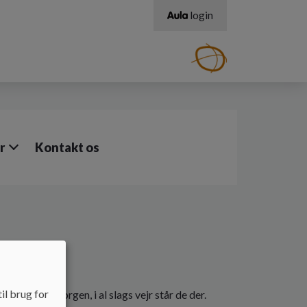
login
r
Kontakt os
il brug for
en efter morgen, i al slags vejr står de der.