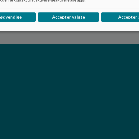
 denne kontakt til at aktivere/deaktivere alle apps.
nødvendige
Accepter valgte
Accepter 