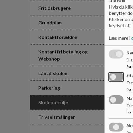
statistik.
Hvis du klik
Fritidsbrugere
benytter dog
Klikker du p
Grundplan
krydset af.
Kontaktforældre
Læs mere i
Kontantfri betaling og
Nød
Webshop
Dis
For
Lån af skolen
Sit
Traf
Parkering
For
Ma
Skolepatrulje
Tra
For
Trivselsmålinger
Akt