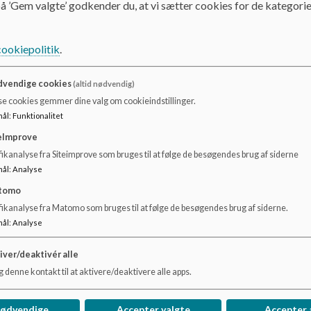
som vores Junior&Ungdomsklub (aftenklub). Vi tilbyder her
å ’Gem valgte’ godkender du, at vi sætter cookies for de kategorie
samarbejde med vores SFO men også kun for Fritidsklubb
cookiepolitik
.
vendige cookies
(altid nødvendig)
se cookies gemmer dine valg om cookieindstillinger.
mål
:
Funktionalitet
eImprove
ikanalyse fra Siteimprove som bruges til at følge de besøgendes brug af siderne
mål
:
Analyse
tomo
fikanalyse fra Matomo som bruges til at følge de besøgendes brug af siderne.
mål
:
Analyse
iver/deaktivér alle
Dokumenter
 denne kontakt til at aktivere/deaktivere alle apps.
Klik her for mere information om Fritidsklubben
nødvendige
Accepter valgte
Accepter 