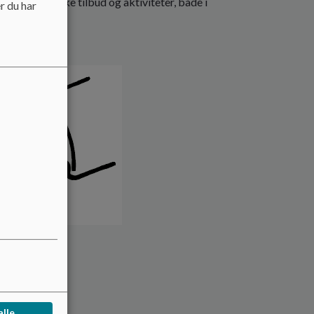
 en lang række tilbud og aktiviteter, både i
r du har
en.
alle