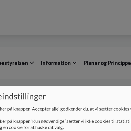
bestyrelsen
Information
Planer og Princippe
SFO og Klub
Fritidsklubben
Velkommen
indstillinger
Velkommen til Fritid
ker på knappen ’Accepter alle’, godkender du, at vi sætter cookies t
ker på knappen ’Kun nødvendige,’ sætter vi ikke cookies til statisti
Vores Fritidsklub er et tilbud til elever i 4 - 6 klasse. Klub
 en cookie for at huske dit valg.