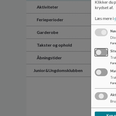
Klikker du p
Aktiviteter
krydset af.
Læs mere i
Ferieperioder
Nød
Garderobe
Dis
For
Takster og ophold
Sit
Åbningstider
Traf
For
Junior&Ungdomsklubben
Ma
Tra
For
Akt
Brug
Kun 