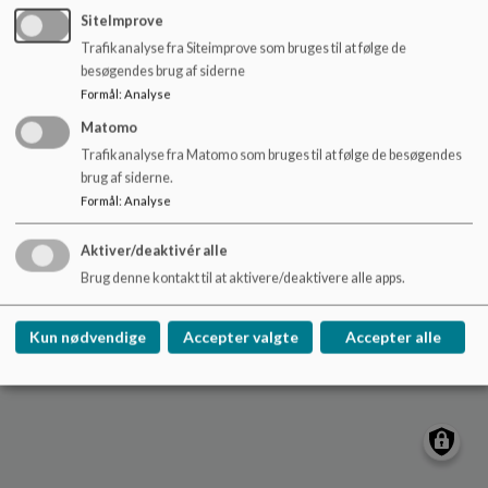
o
SiteImprove
l
Trafikanalyse fra Siteimprove som bruges til at følge de
d
Brårup Skole
besøgendes brug af siderne
e
Brårupvej 94. 7800 Skive
Formål
:
Analyse
t
braarupskole@skivekommune.dk
Matomo
9915 6950
Trafikanalyse fra Matomo som bruges til at følge de besøgendes
brug af siderne.
EAN NR.
5790000402199
Formål
:
Analyse
Tilgængelighedserklæring
Sitemap
Aktiver/deaktivér alle
Brug denne kontakt til at aktivere/deaktivere alle apps.
Cookie politik
Kun nødvendige
Accepter valgte
Accepter alle