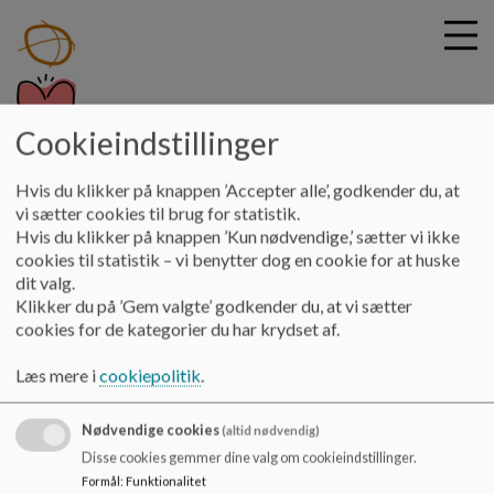
Cookieindstillinger
G
Brårup skole
Hvis du klikker på knappen ’Accepter alle’, godkender du, at
å
Planer og Principper
Forventninger lærer
vi sætter cookies til brug for statistik.
t
Hvis du klikker på knappen ’Kun nødvendige,’ sætter vi ikke
i
cookies til statistik – vi benytter dog en cookie for at huske
Forventninger lærer
l
dit valg.
h
Klikker du på ’Gem valgte’ godkender du, at vi sætter
o
cookies for de kategorier du har krydset af.
v
Se vedhæftede.
e
Læs mere i
cookiepolitik
.
Dokumenter
d
i
Forventninger til lærerne.pdf
Nødvendige cookies
n
(altid nødvendig)
d
Disse cookies gemmer dine valg om cookieindstillinger.
h
Formål
:
Funktionalitet